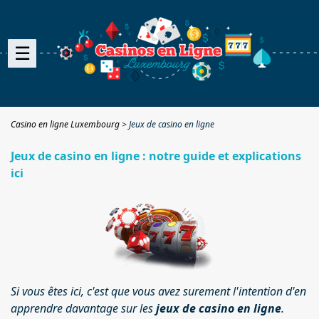
☰
Casino en ligne Luxembourg
Jeux de casino en ligne
Jeux de casino en ligne : notre guide et explications
ici
Si vous êtes ici, c'est que vous avez surement l'intention d'en
apprendre davantage sur les
jeux de casino en ligne
.