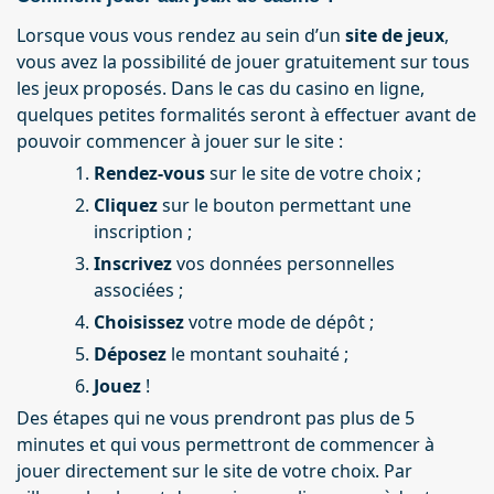
Lorsque vous vous rendez au sein d’un
site de jeux
,
vous avez la possibilité de jouer gratuitement sur tous
les jeux proposés. Dans le cas du casino en ligne,
quelques petites formalités seront à effectuer avant de
pouvoir commencer à jouer sur le site :
Rendez-vous
sur le site de votre choix ;
Cliquez
sur le bouton permettant une
inscription ;
Inscrivez
vos données personnelles
associées ;
Choisissez
votre mode de dépôt ;
Déposez
le montant souhaité ;
Jouez
!
Des étapes qui ne vous prendront pas plus de 5
minutes et qui vous permettront de commencer à
jouer directement sur le site de votre choix. Par