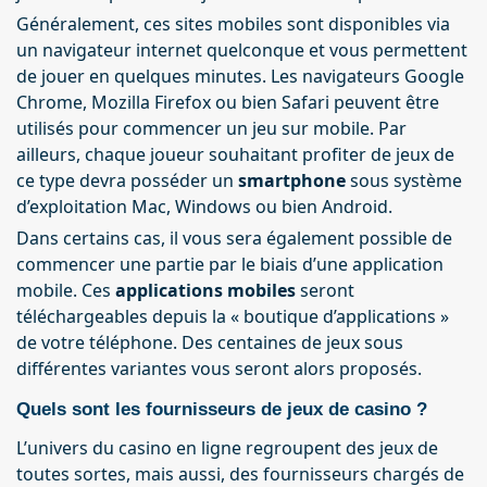
Généralement, ces sites mobiles sont disponibles via
un navigateur internet quelconque et vous permettent
de jouer en quelques minutes. Les navigateurs Google
Chrome, Mozilla Firefox ou bien Safari peuvent être
utilisés pour commencer un jeu sur mobile. Par
ailleurs, chaque joueur souhaitant profiter de jeux de
ce type devra posséder un
smartphone
sous système
d’exploitation Mac, Windows ou bien Android.
Dans certains cas, il vous sera également possible de
commencer une partie par le biais d’une application
mobile. Ces
applications mobiles
seront
téléchargeables depuis la « boutique d’applications »
de votre téléphone. Des centaines de jeux sous
différentes variantes vous seront alors proposés.
Quels sont les fournisseurs de jeux de casino ?
L’univers du casino en ligne regroupent des jeux de
toutes sortes, mais aussi, des fournisseurs chargés de